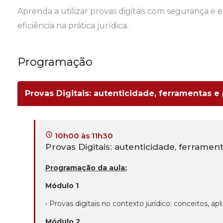
Aprenda a utilizar provas digitais com segurança e e
eficiência na prática jurídica.
Programação
Provas Digitais: autenticidade, ferramentas e p
10h00 às 11h30
Provas Digitais: autenticidade, ferramenta
Programação da aula:
Módulo 1
• Provas digitais no contexto jurídico: conceitos, apl
Módulo 2