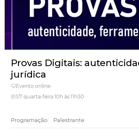
Provas Digitais: autenticid
jurídica
Evento online
1/7 quarta-feira 10h às 11h30
Programação
 Palestrante 