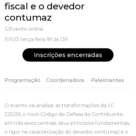
fiscal e o devedor
contumaz
Evento online
10/3 terça-feira 9h às 13h
Inscrições encerradas
Programação
 Coordenadora 
 Palestrantes 
O evento vai analisar as transformações da LC
225/26, o novo Código de Defesa do Contribuinte,
em três eixos centrais: seus princípios fundamentais,
o rigor na caracterização do devedor contumaz e o