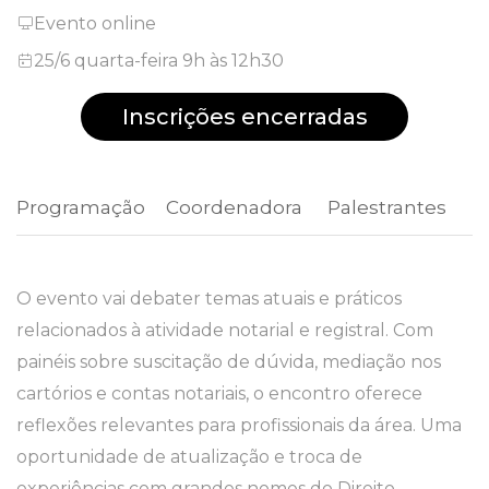
Evento online
25/6 quarta-feira 9h às 12h30
Inscrições encerradas
Programação
 Coordenadora 
 Palestrantes 
O evento vai debater temas atuais e práticos
relacionados à atividade notarial e registral. Com
painéis sobre suscitação de dúvida, mediação nos
cartórios e contas notariais, o encontro oferece
reflexões relevantes para profissionais da área. Uma
oportunidade de atualização e troca de
experiências com grandes nomes do Direito.